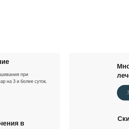
ние
Мно
вшивания при
леч
р на 3 и более суток.
Ски
чения в